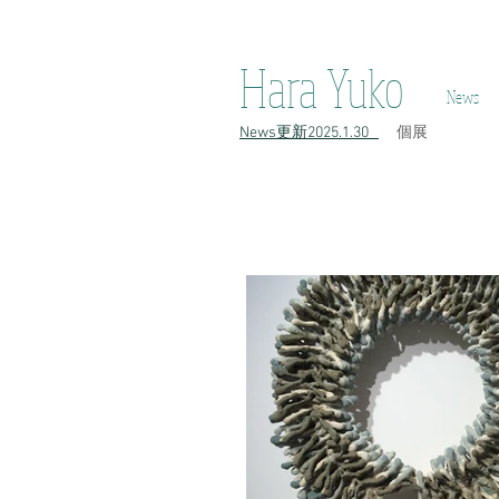
h原裕子 陶 Hara Yuko ceramic Yuko Hara ceramic Hara Yuko Ceramics H
Hara Yuko
News
​News更新2025.1.30
​個展