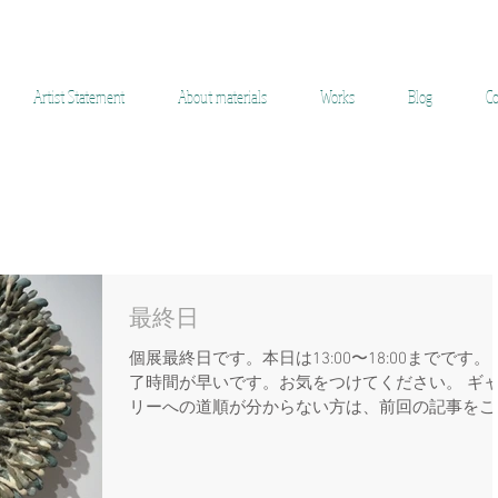
ara Yuko Ceramic
Artist Statement
About materials
Works
Blog
Co
最終日
個展最終日です。本日は13:00〜18:00までです。
了時間が早いです。お気をつけてください。 ギ
リーへの道順が分からない方は、前回の記事をご
認ください。 連日、多くの方に足を運んでいた
き、そしてお話をしていただきありがとうござい
す。 本日も、終日在廊しております。