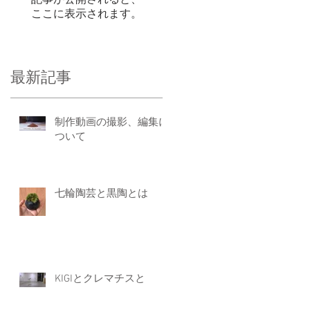
記事が公開されると、
ここに表示されます。
最新記事
 今
方、
制作動画の撮影、編集に
ついて
てい
こ
七輪陶芸と黒陶とは
KIGIとクレマチスと
方に
ま