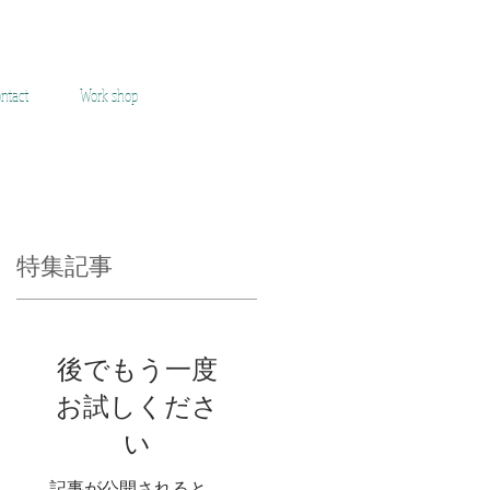
ntact
Work shop
特集記事
 終
後でもう一度
ャラ
確
お試しくださ
だ
い
ま