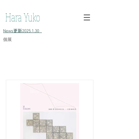
h原裕子 陶 Hara Yuko ceramic Yuko Hara ceramic Hara Yuko
Ceramics Hara Yuko Ceramic
Hara Yuko
​News更新2025.1.30
​個展