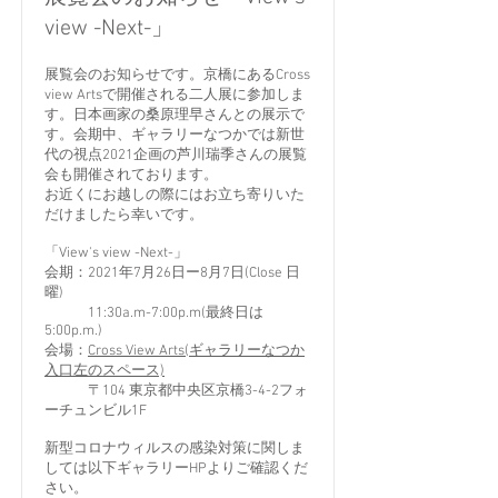
view -Next-」
展覧会のお知らせです。京橋にあるCross
view Artsで開催される二人展に参加しま
す。日本画家の桑原理早さんとの展示で
す。会期中、ギャラリーなつかでは新世
代の視点2021企画の芦川瑞季さんの展覧
会も開催されております。
お近くにお越しの際にはお立ち寄りいた
だけましたら幸いです。
「View's view -Next-」
会期：2021年7月26日ー8月7日(Close 日
曜)
11:30a.m-7:00p.m(最終日は
5:00p.m.)
会場：
Cross View Arts(ギャラリーなつか
入口左のスペース)
〒104 東京都中央区京橋3-4-2フォ
ーチュンビル1F
新型コロナウィルスの感染対策に関しま
しては以下ギャラリーHPよりご確認くだ
さい。