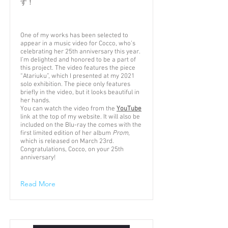
す！
One of my works has been selected to
appear in a music video for Cocco, who’s
celebrating her 25th anniversary this year.
I’m delighted and honored to be a part of
this project. The video features the piece
“Atariuku”, which I presented at my 2021
solo exhibition. The piece only features
briefly in the video, but it looks beautiful in
her hands.
You can watch the video from the
YouTube
link at the top of my website. It will also be
included on the Blu-ray the comes with the
first limited edition of her album
Prom
,
which is released on March 23rd.
Congratulations, Cocco, on your 25th
anniversary!
Read More