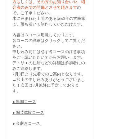
方もしくは、その方のお知り合いや、紹
介者のみでの開催とさせて頂きます
の
で、ご了承ください。
木に囲まれた​土間のある築63年の古民家
で、落ち着いて制作していただけます。
内容は３コース用意しております。
各コースの詳細はクリックしてご覧くだ
さい。
​申し込み前には必ず各コースの注意事項
をご一読いただいてからお願いします。
アトリエの住所などの詳細は参加者にの
みご連絡します。
​7月3日より先着でのご案内となります。
→沢山の申し込みありがとうございまし
た！​次回は9月以降に予定しておりま
す。
● 黒陶コース
● 陶芸体験コース
● 金継ぎコース