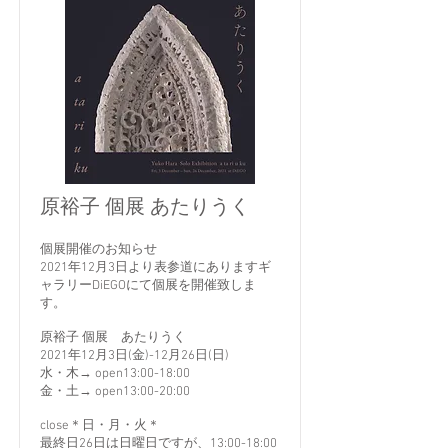
原裕子 個展 あたりうく
個展開催のお知らせ
2021年12月3日より表参道にありますギ
ャラリーDiEGOにて個展を開催致しま
す。
原裕子 個展 あたりうく
2021年12月3日(金)-12月26日(日)
水・木→ open13:00-18:00
金・土→ open13:00-20:00
close＊日・月・火＊
最終日26日は日曜日ですが、13:00-18:00