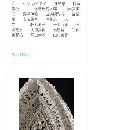
介 セン カイテイ 鹿島彩 後藤
実穂 伊勢崎寛太郎 山本真実
江 深澤伊穏 波多腰彩花 森聖
華 斎藤悠奈 伴和憲 宋
芸 林麻依子 平田万葉 高
嶋英男 北浦真保 元場葵 宇佐
美賢祐 高山大希 山口美音
Read More