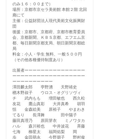
のみ１６：００まで）
場所：京都市京セラ美術館 本館２階 北回
廊にて
主催：公益財団法人現代美術文化振興財
団
後援：京都市、京都府、京都市教育委員
会、京都新聞、ＫＢＳ京都、エフエム京
都、毎日新聞京都支局、朝日新聞京都総
局
料金：小人・学生 無料、一般５００円
（その他各種優待制度あり）
出展者ーーーーーーーーーーーーーーー
ーーーーーーーーーーーーーーーーーー
ーーーーーーーーーー
澤田麟太郎 𡧃野湧 天野靖史
楢木野叔子 ウロス・オグリソヴィ
チ 武内もも 増田敏也 西久松
友花 鷹山真彩 大井真希 胡羽
恬 金森絵美 原裕子 やまわき
てるり 長澤舞 田中陽子
藤田真理乃 原田芽衣 ミノワタカ
ハル 森川裕也 中井波花 斉藤
七海 柳星太 福岡佑梨 岡
歩 金田萌永 今野朋子 野村俊