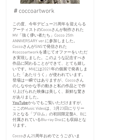
＃coccoartwork
この度、今年デビュー25周年を迎えらる
アーティストのCoccoさんが制作された
MV「強く儚い者たち」Cocco 25th
ANNIVERSARY ver.に参加しました。
CoccoさんがSNSで発信された
#coccoartworkを通じてオファーをいただ
き実現しました。このような記念すべき
作品に関わることができて、とても嬉し
いです。MVには2021年の個展で発表しま
した「あたりうく」が使われています。
登場は一瞬ではありますが、Coccoさん
のしなやかな手の動きと私の作品とで作
り上げられた映像は美しく、新鮮な驚き
がありました。
YouTube
からでもご覧いただけますが、
ここのMusic Videoは、3月23日にリリー
スとなる「プロム」の初回限定盤A、Bに
付属されているBlu-ray Discにも収録とな
ります。
Coccoさん25周年おめでとうございま