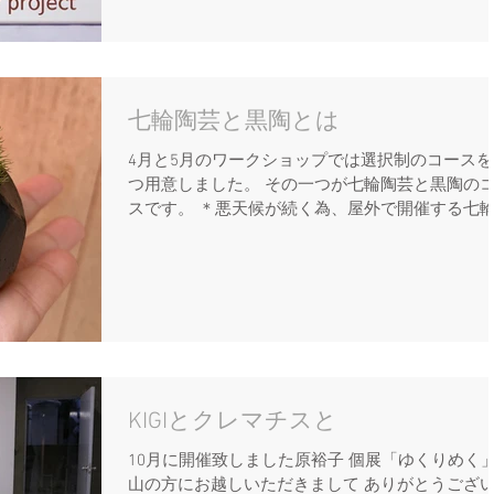
七輪陶芸と黒陶とは
4月と5月のワークショップでは選択制のコースを
つ用意しました。 その一つが七輪陶芸と黒陶の
スです。 ＊悪天候が続く為、屋外で開催する七
芸の開催は見送らせていただきます これから先
明は、今まで陶芸やっていたけど、七輪で本当に
けるの？...
KIGIとクレマチスと
10月に開催致しました原裕子 個展「ゆくりめく
山の方にお越しいただきまして ありがとうござ