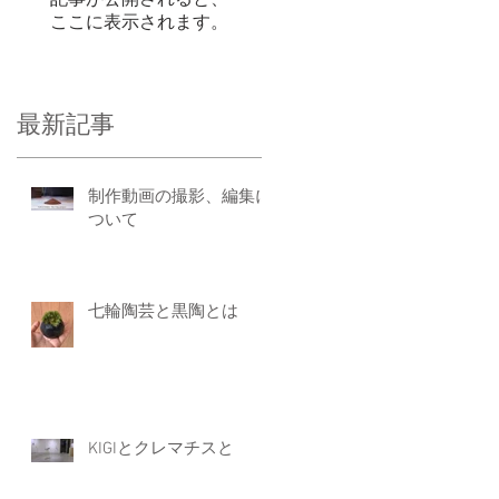
記事が公開されると、
ここに表示されます。
最新記事
３
コー
制作動画の撮影、編集に
輪陶
ついて
の説
焼
七輪陶芸と黒陶とは
KIGIとクレマチスと
」沢
いま