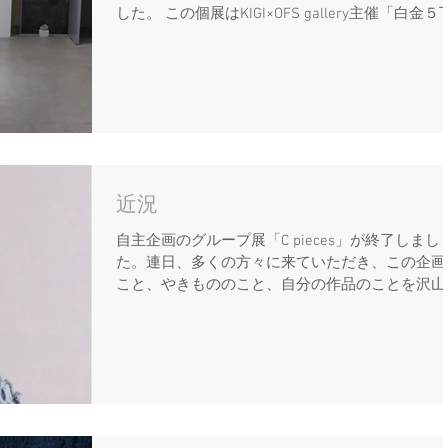
した。 この個展はKIGI×OFS gallery主催「白金５
目アワード・アート部門」の審査の一環でした。
web審査や書類審査などを終え、最終審査に残っ
ファイナリスト4名...
近況
自主企画のグループ展「C pieces」が終了しまし
た。連日、多くの方々に来ていただき、この企画
こと、やきもののこと、自分の作品のことを沢山
話できて充実した日々が過ごせました。ご協力く
さった皆様、応援してくださった皆様、ありがと
ございました。...