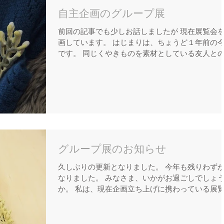
自主企画のグループ展
前回の記事でも少しお話しましたが 現在展覧会
画しています。 はじまりは、ちょうど１年前の
です。 同じくやきものを素材としている友人と
話からでした。 それから、周囲の方々に相談し
場を決めて、賛同してくださる方々を集め...
グループ展のお知らせ
久しぶりの更新となりました。 今年も残りわず
なりました。 みなさま、いかがお過ごしでしょ
か。 私は、現在企画立ち上げに携わっている展
の準備をしております。 一つの展覧会を一から
上げるので、細かな問題が色々でてきて やらな
ばいけないことが満載です。...