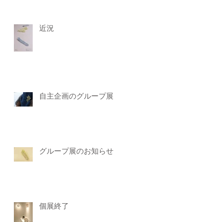
丁
た
近況
自主企画のグループ展
の
お
グループ展のお知らせ
だ
う
個展終了