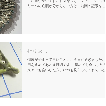
了時間が早いです。お気をつけてください。 ギ
リーへの道順が分からない方は、前回の記事をご
認ください。 連日、多くの方に足を運んでいた
き、そしてお話をしていただきありがとうござい
す。 本日も、終日在廊しております。
折り返し
個展が始まって早いことに、６日が過ぎました。
日を含めてあと４日間です。 初めてお会いした
久々にお会いした方、いつも見守ってくれている
方々 様々なお話をして、充実した日々を過ごし
ます。 感謝感謝です。 やっと長い間考えてきた
とが形になって、体も頭もぼぉっとしてい...