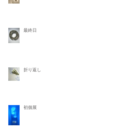
を企
今頃
最終日
の会
、会
折り返し
かと
う
初個展
覧会
作り
けれ