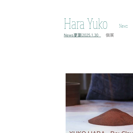
h原裕子 陶 Hara Yuko ceramic Yuko Hara ceramic Hara Yuko Ceramics H
Hara Yuko
News
​News更新2025.1.30
​個展