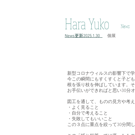
h原裕子 陶 Hara Yuko ceramic Yuko Hara ceramic Hara Yuko Ceramics H
Hara Yuko
News
​News更新2025.1.30
​個展
新型コロナウィルスの影響下で学
今この瞬間にもすくすくと子ども
根を張り枝を伸ばしています。そ
お手伝いができればと思い30分
図工を通して、ものの見方や考え
・よく見ること
・自分で考えること
・失敗してもいいこと
この３点に重点を絞って30分間