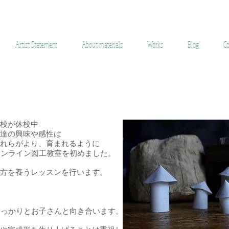
ara Yuko Ceramic
Artist Statement
About materials
Works
Blog
Co
校が休校中
達の興味や感性は
れらがより、育まれるように
オンライン図工教室を初めました。
方を養うレッスンを行います。
しっかりとお子さんと向き合います。