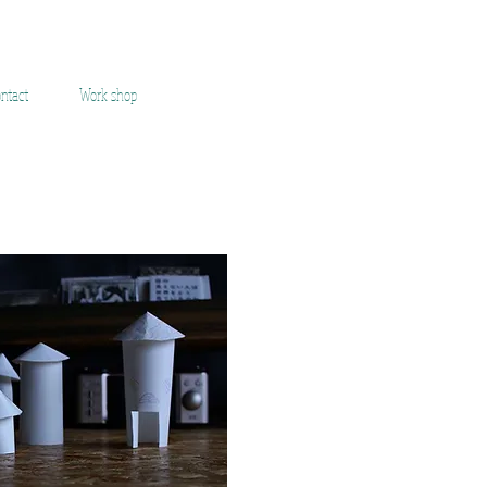
ntact
Work shop