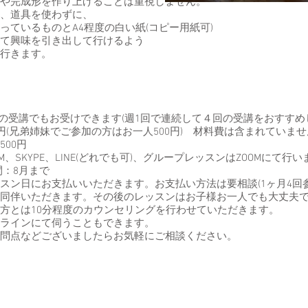
や完成形を作り上げることは重視しません。
、道具を使わずに、
っているものとA4程度の白い紙(コピー用紙可)
て興味を引き出して行けるよう
行きます。
けの受講でもお受けできます(週1回で連続して４回の受講をおすすめ
円(兄弟姉妹でご参加の方はお一人500円) 材料費は含まれていませ
00円
SKYPE、LINE(どれでも可)、グループレッスンはZOOMにて行いま
：8月まで
ン日にお支払いいただきます。お支払い方法は要相談(1ヶ月4回参加の
同伴いただきます。その後のレッスンはお子様お一人でも大丈夫
方とは10分程度のカウンセリングを行わせていただきます。
ラインにて伺うこともできます。
問点などございましたらお気軽にご相談ください。