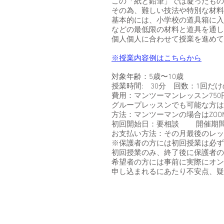
この「紙と鉛筆」では凝ったもの
その為、難しい技法や特別な材料
基本的には、小学校の道具箱に入
などの最低限の材料と道具を通し
個人個人に合わせて授業を進めて
​※授業内容例はこちらから
対象年齢：5歳〜10歳
授業時間: 30分 回数：1回だ
費用：マンツーマンレッスン750
グループレッスンでも可能な方は5
方法：マンツーマンの場合はZOOM、
初回開始日：要相談 開催期間
お支払い方法：その月最後のレッス
※保護者の方には初回授業は必ず
初回授業のみ、終了後に保護者の
希望者の方には事前に実際にオン
申し込まれるにあたり不安点、疑