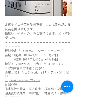
多摩美術大学工芸学科卒業生による陶作品の展
覧会を開催致します。
幅広い「やきもの」をご覧頂けます。どうぞお
楽しみに！
＝＝＝＝＝＝＝＝＝＝＝＝＝＝＝＝＝＝＝＝＝
＝＝＝＝＝
展覧会名『C pieces』（シー・ピーシーズ）
会期：(前期)2017年3月10日〜3月27日
(後期)2017年3月30日〜4月16日
時間：12:00〜19:00 （金）(土)は20:00まで
※(火)休場※ご注意ください
会場：3331 Arts Chiyoda （2Ｆ）アキバタマビ
21
http://akibatamabi21.com
参加作家：
(前期)小笠原森・塩谷良太・福本歩・花塚愛
(後期)大平真梨・阿片陽介・林麻依子・原裕
子・渡邊拓也
※３月１１日(土)17:30- オープニングレセプシ
ョン