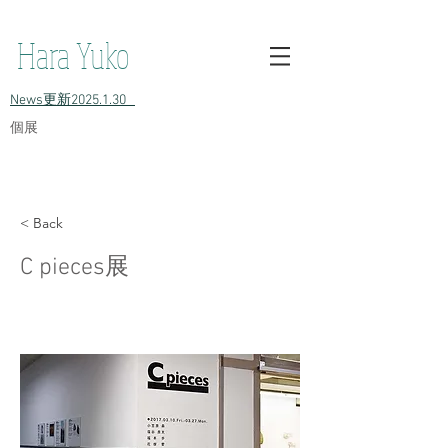
h原裕子 陶 Hara Yuko ceramic Yuko Hara ceramic Hara Yuko
Ceramics Hara Yuko Ceramic
Hara Yuko
​News更新2025.1.30
​個展
< Back
C pieces展