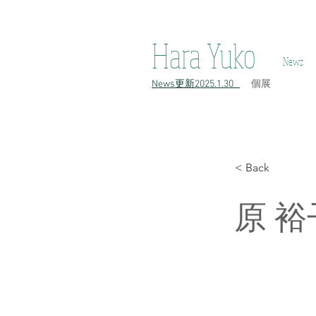
h原裕子 陶 Hara Yuko ceramic Yuko Hara ceramic Hara Yuko Ceramics H
Hara Yuko
News
​News更新2025.1.30
​個展
< Back
原 