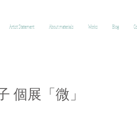
ara Yuko Ceramic
Artist Statement
About materials
Works
Blog
Co
裕子 個展「微」