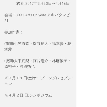
　　　(後期)2017年3月30日〜4月16日
会場：3331 Arts Chiyoda アキバタマビ
21
参加作家：
(前期)小笠原森・塩谷良太・福本歩・花
塚愛
(後期)大平真梨・阿片陽介・林麻依子・
原裕子・渡邊拓也
※３月１１日(土)オープニングレセプシ
ョン
※４月２日(日)シンポジウム