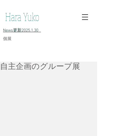
h原裕子 陶 Hara Yuko ceramic Yuko Hara ceramic Hara Yuko
Ceramics Hara Yuko Ceramic
Hara Yuko
​News更新2025.1.30
​個展
自主企画のグループ展